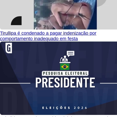
Tirullipa é condenado a pagar indenização por
comportamento inadequado em festa