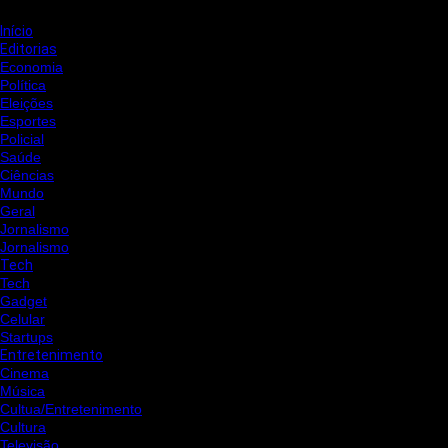
Início
Editorias
Economia
Política
Eleições
Esportes
Policial
Saúde
Ciências
Mundo
Geral
Jornalismo
Jornalismo
Tech
Tech
Gadget
Celular
Startups
Entretenimento
Cinema
Música
Cultua/Entretenimento
Cultura
Televisão