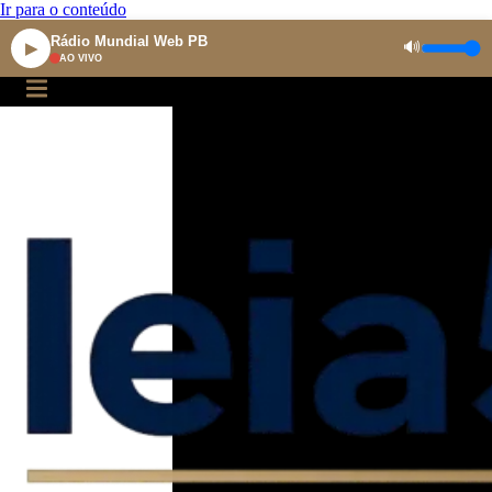
Ir para o conteúdo
Rádio Mundial Web PB
🔊
▶
AO VIVO