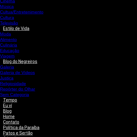
Cinema
Música
Cultua/Entretenimento
Cultura
Televisão
Estilo de Vida
Moda
Alimento
Culinária
Educação
Viagem
Blog do Negreiros
Galeria
Galeria de Vídeos
Justiça
Religiosidade
Repórter do Olhar
Sem Categoria
Tempo
Eu ví
Blog
Home
Contato
Política da Paraíba
Patos e Sertão