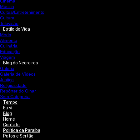
Cinema
Música
Cultua/Entretenimento
Cultura
Televisão
Estilo de Vida
Moda
Alimento
Culinária
Educação
Viagem
Blog do Negreiros
Galeria
Galeria de Vídeos
Justiça
Religiosidade
Repórter do Olhar
Sem Categoria
Tempo
Eu ví
Blog
Home
Contato
Política da Paraíba
Patos e Sertão