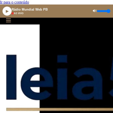
Ir para o conteúdo
Rádio Mundial Web PB
🔊
▶
AO VIVO