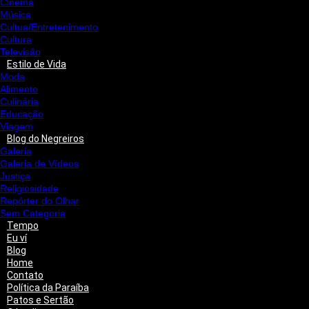
Cinema
Música
Cultua/Entretenimento
Cultura
Televisão
Estilo de Vida
Moda
Alimento
Culinária
Educação
Viagem
Blog do Negreiros
Galeria
Galeria de Vídeos
Justiça
Religiosidade
Repórter do Olhar
Sem Categoria
Tempo
Eu ví
Blog
Home
Contato
Política da Paraíba
Patos e Sertão