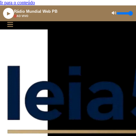
Ir para o conteúdo
Rádio Mundial Web PB
🔊
▶
AO VIVO