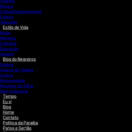
Cinema
Música
Cultua/Entretenimento
Cultura
Televisão
Estilo de Vida
Moda
Alimento
Culinária
Educação
Viagem
Blog do Negreiros
Galeria
Galeria de Vídeos
Justiça
Religiosidade
Repórter do Olhar
Sem Categoria
Tempo
Eu ví
Blog
Home
Contato
Política da Paraíba
Patos e Sertão