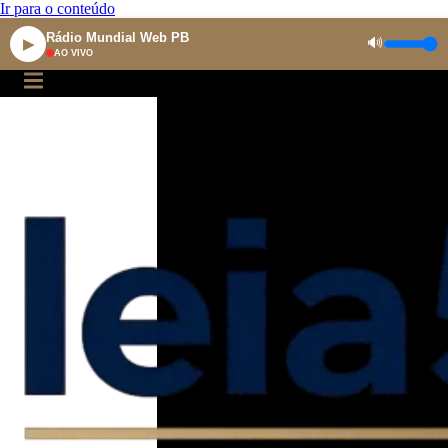
Ir para o conteúdo
Rádio Mundial Web PB
🔊
▶
AO VIVO