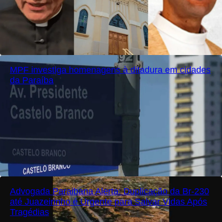
MPF investiga homenagens à ditadura em cidades
da Paraíba
Advogada Paraibana Alerta: Duplicação da Br-230
até Juazeirinho é Urgente para Salvar Vidas Após
Tragédias