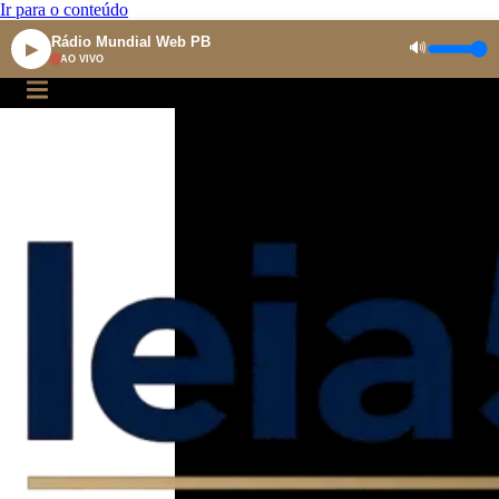
Ir para o conteúdo
Rádio Mundial Web PB
🔊
▶
AO VIVO