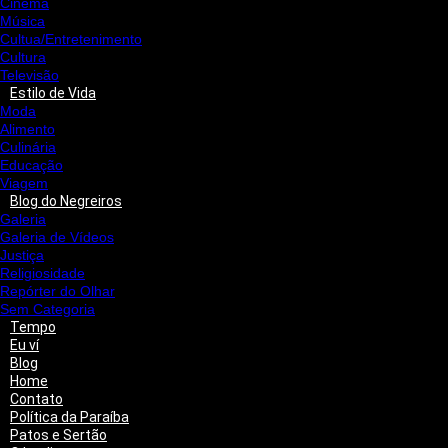
Cinema
Música
Cultua/Entretenimento
Cultura
Televisão
Estilo de Vida
Moda
Alimento
Culinária
Educação
Viagem
Blog do Negreiros
Galeria
Galeria de Vídeos
Justiça
Religiosidade
Repórter do Olhar
Sem Categoria
Tempo
Eu ví
Blog
Home
Contato
Política da Paraíba
Patos e Sertão