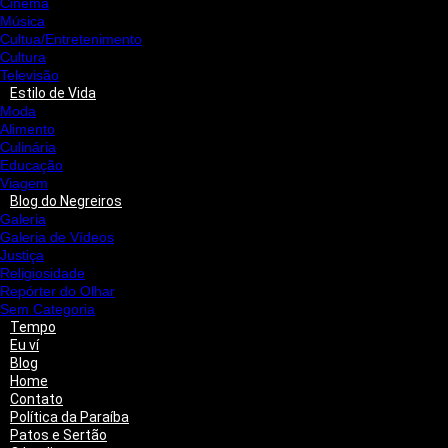
Cinema
Música
Cultua/Entretenimento
Cultura
Televisão
Estilo de Vida
Moda
Alimento
Culinária
Educação
Viagem
Blog do Negreiros
Galeria
Galeria de Vídeos
Justiça
Religiosidade
Repórter do Olhar
Sem Categoria
Tempo
Eu ví
Blog
Home
Contato
Política da Paraíba
Patos e Sertão