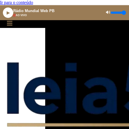
Ir para o conteúdo
Rádio Mundial Web PB
🔊
▶
AO VIVO