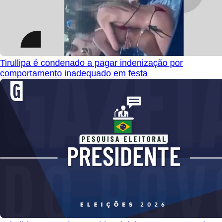
Tirullipa é condenado a pagar indenização por
comportamento inadequado em festa