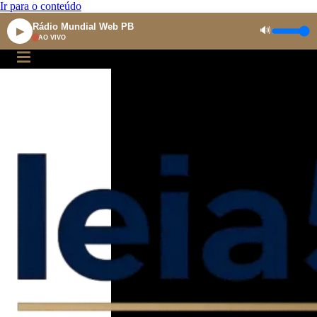
Ir para o conteúdo
Rádio Mundial Web PB
🔊
▶
AO VIVO