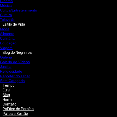
Cinema
Música
Cultua/Entretenimento
Cultura
Televisão
Estilo de Vida
Moda
Alimento
Culinária
Educação
Viagem
Blog do Negreiros
Galeria
Galeria de Vídeos
Justiça
Religiosidade
Repórter do Olhar
Sem Categoria
Tempo
Eu ví
Blog
Home
Contato
Política da Paraíba
Patos e Sertão