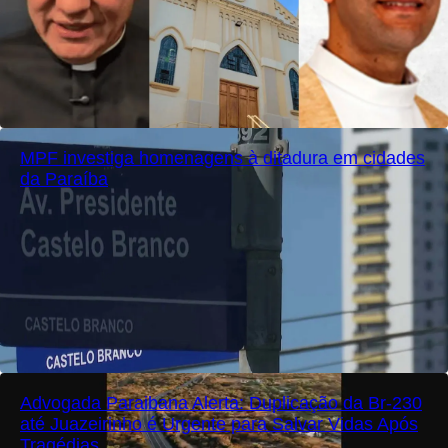
MPF investiga homenagens à ditadura em cidades
da Paraíba
Advogada Paraibana Alerta: Duplicação da Br-230
até Juazeirinho é Urgente para Salvar Vidas Após
Tragédias