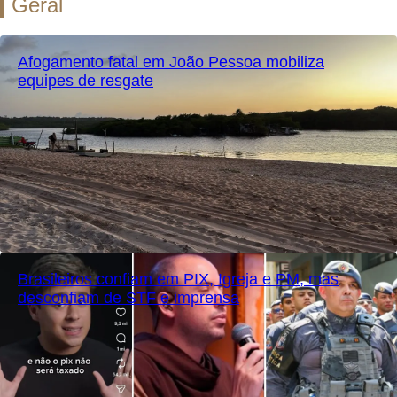
Geral
Afogamento fatal em João Pessoa mobiliza
equipes de resgate
Brasileiros confiam em PIX, Igreja e PM, mas
desconfiam de STF e imprensa