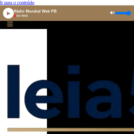
Ir para o conteúdo
Rádio Mundial Web PB
🔊
▶
AO VIVO