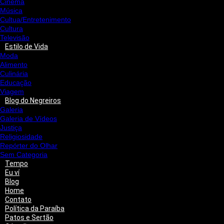
Cinema
Música
Cultua/Entretenimento
Cultura
Televisão
Estilo de Vida
Moda
Alimento
Culinária
Educação
Viagem
Blog do Negreiros
Galeria
Galeria de Vídeos
Justiça
Religiosidade
Repórter do Olhar
Sem Categoria
Tempo
Eu ví
Blog
Home
Contato
Política da Paraíba
Patos e Sertão