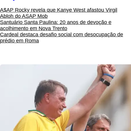
A$AP Rocky revela que Kanye West afastou Virgil
Abloh do ASAP Mob
Santuário Santa Paulina: 20 anos de devoção e
acolhimento em Nova Trento
Cardeal destaca desafio social com desocupação de
prédio em Roma