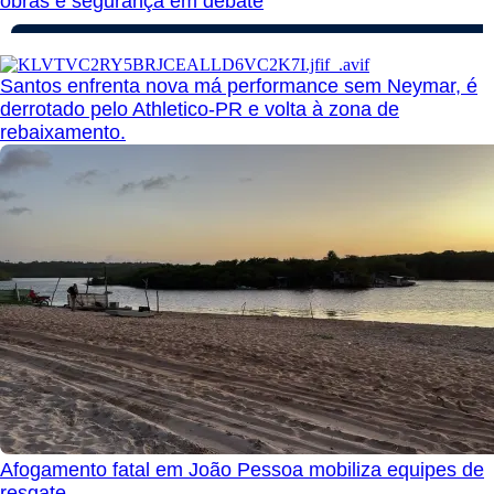
obras e segurança em debate
Santos enfrenta nova má performance sem Neymar, é
derrotado pelo Athletico-PR e volta à zona de
rebaixamento.
Afogamento fatal em João Pessoa mobiliza equipes de
resgate