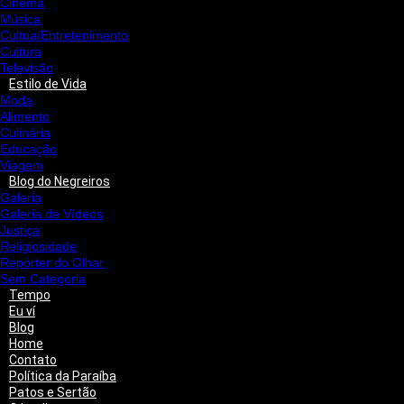
Cinema
Música
Cultua/Entretenimento
Cultura
Televisão
Estilo de Vida
Moda
Alimento
Culinária
Educação
Viagem
Blog do Negreiros
Galeria
Galeria de Vídeos
Justiça
Religiosidade
Repórter do Olhar
Sem Categoria
Tempo
Eu ví
Blog
Home
Contato
Política da Paraíba
Patos e Sertão