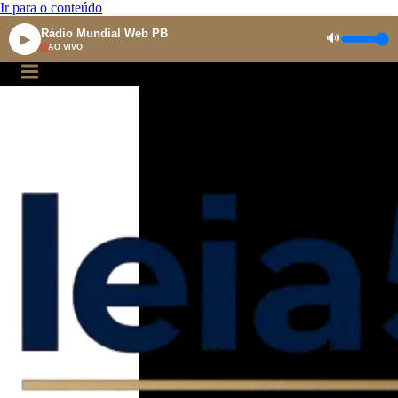
Ir para o conteúdo
Rádio Mundial Web PB
🔊
▶
AO VIVO