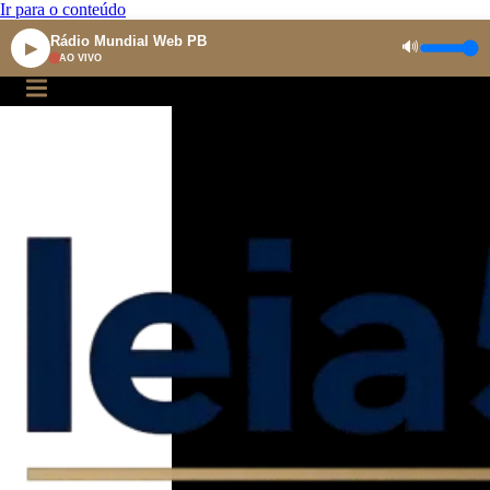
Ir para o conteúdo
Rádio Mundial Web PB
🔊
▶
AO VIVO