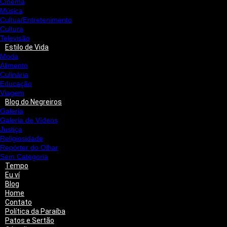
Cinema
Música
Cultua/Entretenimento
Cultura
Televisão
Estilo de Vida
Moda
Alimento
Culinária
Educação
Viagem
Blog do Negreiros
Galeria
Galeria de Vídeos
Justiça
Religiosidade
Repórter do Olhar
Sem Categoria
Tempo
Eu ví
Blog
Home
Contato
Política da Paraíba
Patos e Sertão