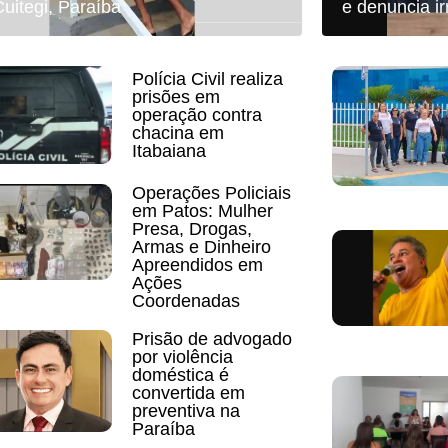
uitegi, Paraíba
e denuncia i
Polícia Civil realiza
prisões em
operação contra
chacina em
Itabaiana
Operações Policiais
em Patos: Mulher
Presa, Drogas,
Armas e Dinheiro
Apreendidos em
Ações
Coordenadas
Prisão de advogado
por violência
doméstica é
convertida em
preventiva na
Paraíba