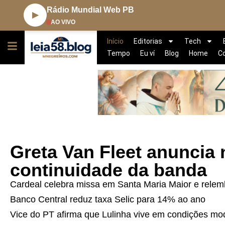
Rádio Mundial Web PB
▶
AO VIVO
Início
Editorias
Tech
Tempo
Eu ví
Blog
Home
C
Greta Van Fleet anuncia 
continuidade da banda
Cardeal celebra missa em Santa Maria Maior e relem
Banco Central reduz taxa Selic para 14% ao ano
Vice do PT afirma que Lulinha vive em condições m