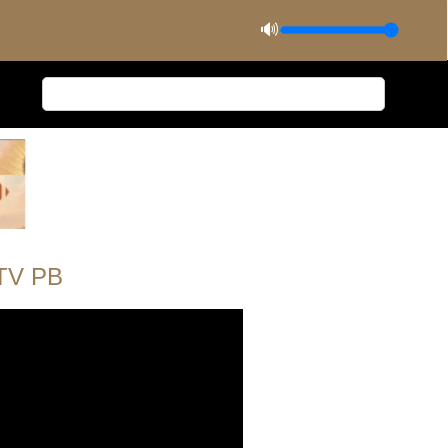
🔊
TV PB