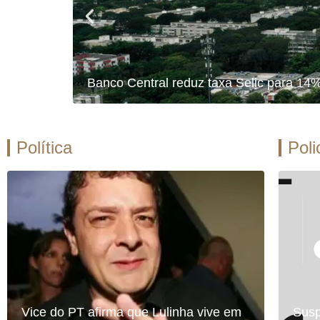
Banco Central reduz taxa Selic para 14
Política
Poli
Vice do PT afirma que Lulinha vive em
Susp