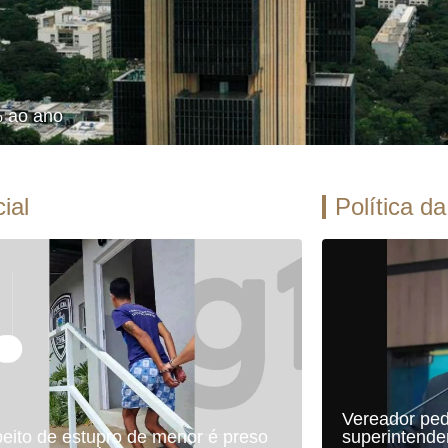
% ao ano
cial
Política d
Vereador ped
eito de estupro de menor é preso
superintenden