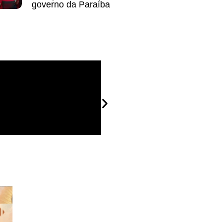
governo da Paraíba
Patos, 07-07-26 poucos mi