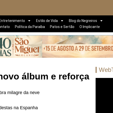
Entretenimento
Estilo de Vida
Blog do Negreiros
ontato
Política da Paraíba
Patos e Sertão
O Implicante
Web
novo álbum e reforça
bra milagre da neve
odestas na Espanha