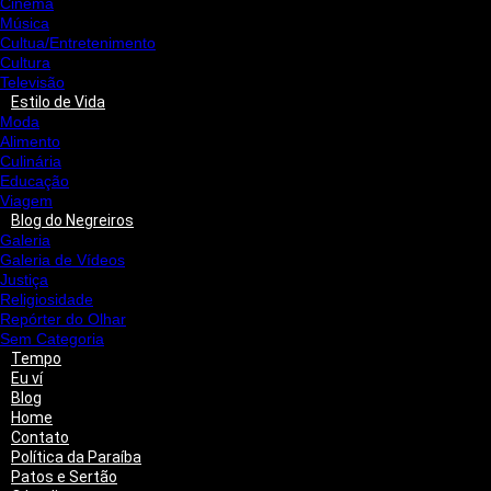
Cinema
Música
Cultua/Entretenimento
Cultura
Televisão
Estilo de Vida
Moda
Alimento
Culinária
Educação
Viagem
Blog do Negreiros
Galeria
Galeria de Vídeos
Justiça
Religiosidade
Repórter do Olhar
Sem Categoria
Tempo
Eu ví
Blog
Home
Contato
Política da Paraíba
Patos e Sertão