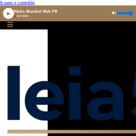
Ir para o conteúdo
Rádio Mundial Web PB
🔊
▶
AO VIVO