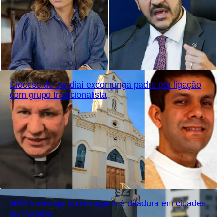
Diocese de Jundiaí excomunga padre por ligação
com grupo tradicionalista
MPF investiga homenagens à ditadura em cidades
da Paraíba