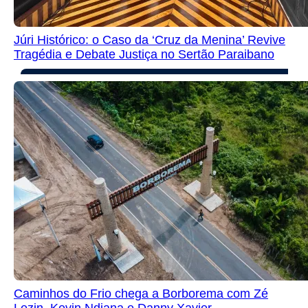
Júri Histórico: o Caso da ‘Cruz da Menina’ Revive
Tragédia e Debate Justiça no Sertão Paraibano
Caminhos do Frio chega a Borborema com Zé
Lezin, Kevin Ndjana e Danny Xavier