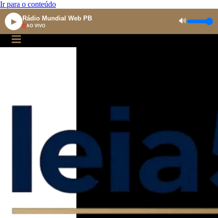
Ir para o conteúdo
Rádio Mundial Web PB
🔊
▶
AO VIVO