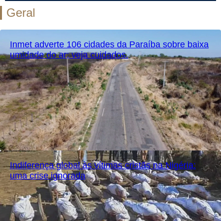
Geral
Inmet adverte 106 cidades da Paraíba sobre baixa
umidade do ar; veja cuidados.
Indiferença global às vítimas cristãs na Nigéria:
uma crise ignorada