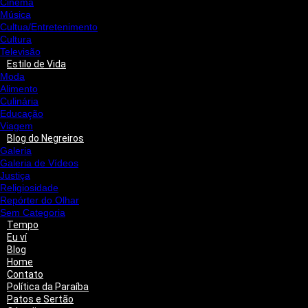
Cinema
Música
Cultua/Entretenimento
Cultura
Televisão
Estilo de Vida
Moda
Alimento
Culinária
Educação
Viagem
Blog do Negreiros
Galeria
Galeria de Vídeos
Justiça
Religiosidade
Repórter do Olhar
Sem Categoria
Tempo
Eu ví
Blog
Home
Contato
Política da Paraíba
Patos e Sertão