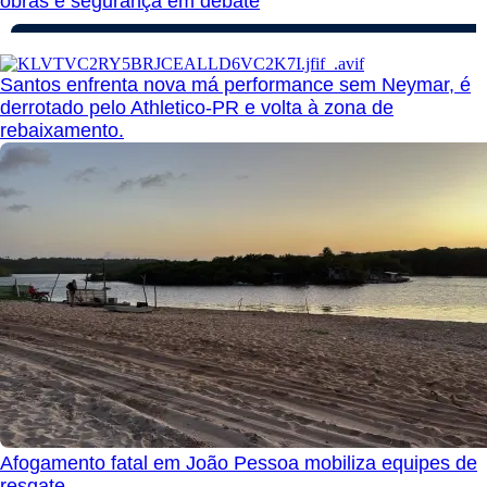
obras e segurança em debate
Santos enfrenta nova má performance sem Neymar, é
derrotado pelo Athletico-PR e volta à zona de
rebaixamento.
Afogamento fatal em João Pessoa mobiliza equipes de
resgate