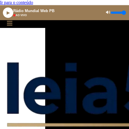
Ir para o conteúdo
Rádio Mundial Web PB
🔊
▶
AO VIVO