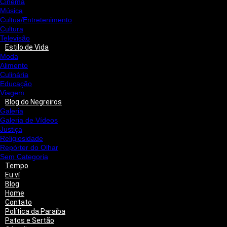
Cinema
Música
Cultua/Entretenimento
Cultura
Televisão
Estilo de Vida
Moda
Alimento
Culinária
Educação
Viagem
Blog do Negreiros
Galeria
Galeria de Vídeos
Justiça
Religiosidade
Repórter do Olhar
Sem Categoria
Tempo
Eu ví
Blog
Home
Contato
Política da Paraíba
Patos e Sertão