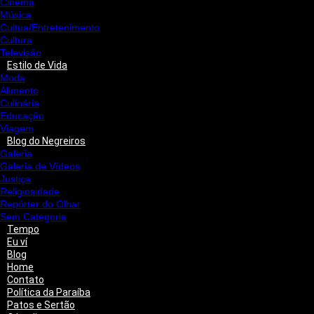
Cinema
Música
Cultua/Entretenimento
Cultura
Televisão
Estilo de Vida
Moda
Alimento
Culinária
Educação
Viagem
Blog do Negreiros
Galeria
Galeria de Vídeos
Justiça
Religiosidade
Repórter do Olhar
Sem Categoria
Tempo
Eu ví
Blog
Home
Contato
Política da Paraíba
Patos e Sertão