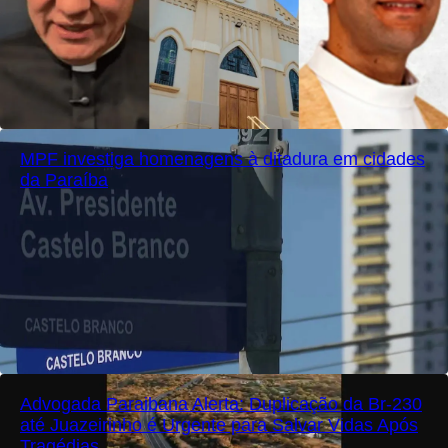
MPF investiga homenagens à ditadura em cidades
da Paraíba
Advogada Paraibana Alerta: Duplicação da Br-230
até Juazeirinho é Urgente para Salvar Vidas Após
Tragédias