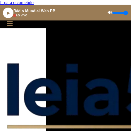
Ir para o conteúdo
Rádio Mundial Web PB
🔊
▶
AO VIVO