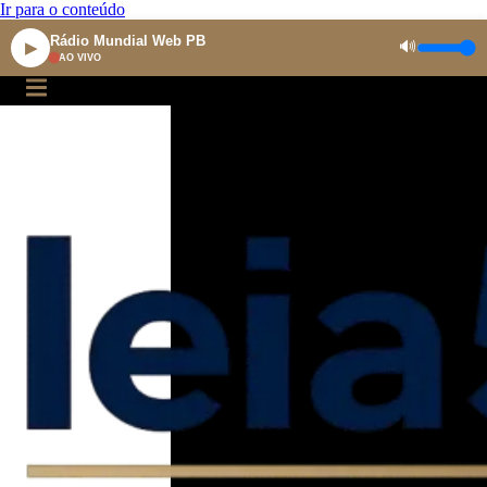
Ir para o conteúdo
Rádio Mundial Web PB
🔊
▶
AO VIVO