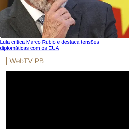
Lula critica Marco Rubio e destaca tensões
diplomáticas com os EUA
WebTV PB