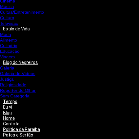
Cinema
Música
Cultua/Entretenimento
Cultura
Televisão
Estilo de Vida
Moda
Alimento
Culinária
Educação
Viagem
Blog do Negreiros
Galeria
Galeria de Vídeos
Justiça
Religiosidade
Repórter do Olhar
Sem Categoria
Tempo
Eu ví
Blog
Home
Contato
Política da Paraíba
Patos e Sertão