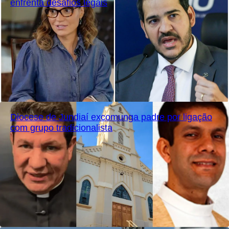
enfrenta desafios legais
Diocese de Jundiaí excomunga padre por ligação
com grupo tradicionalista